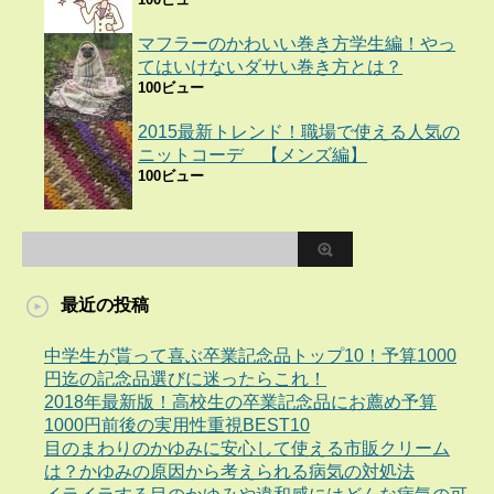
マフラーのかわいい巻き方学生編！やっ
てはいけないダサい巻き方とは？
100ビュー
2015最新トレンド！職場で使える人気の
ニットコーデ 【メンズ編】
100ビュー
最近の投稿
中学生が貰って喜ぶ卒業記念品トップ10！予算1000
円迄の記念品選びに迷ったらこれ！
2018年最新版！高校生の卒業記念品にお薦め予算
1000円前後の実用性重視BEST10
目のまわりのかゆみに安心して使える市販クリーム
は？かゆみの原因から考えられる病気の対処法