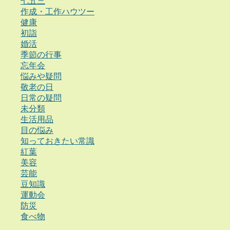
七五三
作成・工作ハウツー
健康
初詣
婚活
季節の行事
忘年会
悩みや疑問
敬老の日
日常の疑問
未分類
生活用品
目の悩み
知っておきたい常識
紅葉
美容
芸能
豆知識
運動会
防災
食べ物