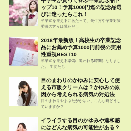
中学生が貰って喜ぶ卒業記念品ト
ップ10！予算1000円迄の記念品選
びに迷ったらこれ！
卒業式を迎えるにあたって、先生方や卒業対策
委員の方々は慌ただし
2018年最新版！高校生の卒業記念
品にお薦め予算1000円前後の実用
性重視BEST10
卒業式を迎える準備に追われる時期になりまし
た。 生徒たち
目のまわりのかゆみに安心して使
える市販クリームは？かゆみの原
因から考えられる病気の対処法
目のまわりやまぶたがかゆい、こんな時どうし
ていますか？
イライラする目のかゆみや違和感
にはどんな病気の可能性がある？