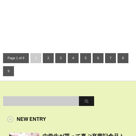
Page 1 of 9
1
2
3
4
5
6
7
8
9
NEW ENTRY