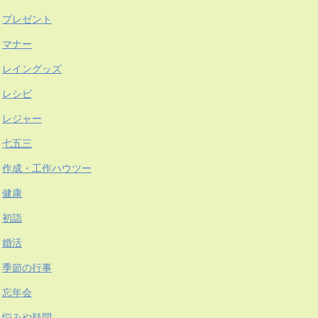
プレゼント
マナー
レイングッズ
レシピ
レジャー
七五三
作成・工作ハウツー
健康
初詣
婚活
季節の行事
忘年会
悩みや疑問