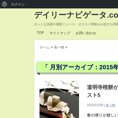
ログイン
デイリーナビゲータ.c
ホットな話題や最新ニュース、オススメ情報＆お役立ち情
TOP
サイトマップ
お問い合わせ
ホーム
>
食べ物
>
「 月別アーカイブ：2015年
道明寺桜餅
スト5
2015/12/30 |
食べ物
春の便りが嬉しい