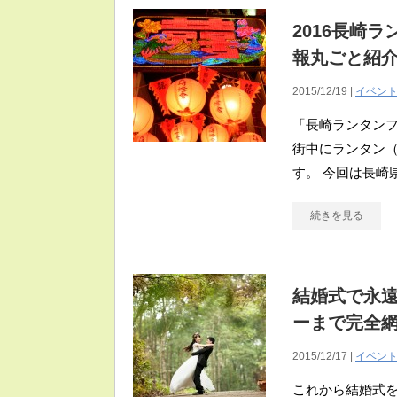
2016長崎
報丸ごと紹
2015/12/19 |
イベン
「長崎ランタンフ
街中にランタン
す。 今回は長崎
続きを見る
結婚式で永
ーまで完全
2015/12/17 |
イベン
これから結婚式