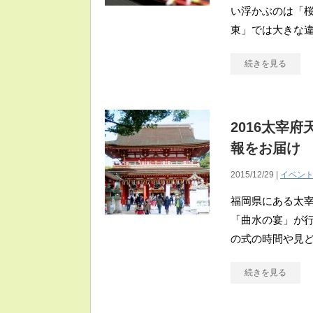
い浮かぶのは「桜
東」では大きな違
続きを見る
2016太宰
報をお届け
2015/12/29 |
イベン
福岡県にある太
「曲水の宴」が行
の式の時間や見
続きを見る