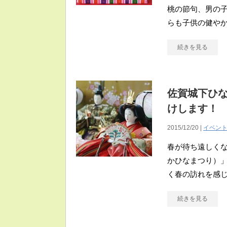
桃の節句、男の子
らも子供の健や
続きを見る
佐賀城下ひな
けします！
2015/12/20 |
イベン
春が待ち遠しく
かひなまつり）」
く春の訪れを感
続きを見る