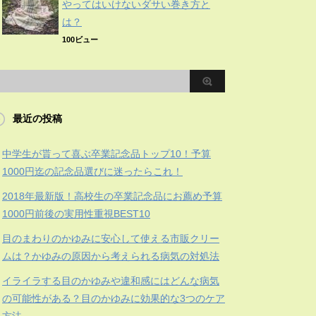
やってはいけないダサい巻き方と
は？
100ビュー
最近の投稿
中学生が貰って喜ぶ卒業記念品トップ10！予算
1000円迄の記念品選びに迷ったらこれ！
2018年最新版！高校生の卒業記念品にお薦め予算
1000円前後の実用性重視BEST10
目のまわりのかゆみに安心して使える市販クリー
ムは？かゆみの原因から考えられる病気の対処法
イライラする目のかゆみや違和感にはどんな病気
の可能性がある？目のかゆみに効果的な3つのケア