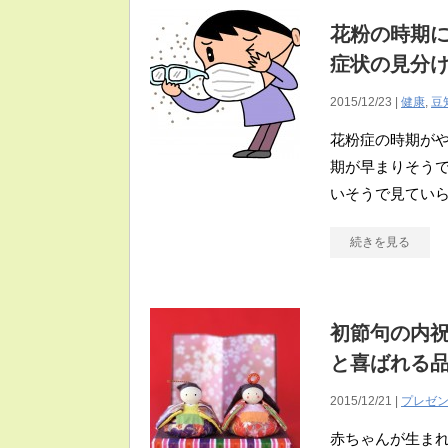
花粉の時期
症状の見分
2015/12/23 |
健康
,
豆
花粉症の時期がや
期が早まりそうで
いそうで見ていら
続きを見る
初節句の内
と喜ばれる
2015/12/21 |
プレゼ
赤ちゃんが生ま