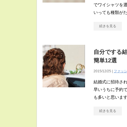
でワイシャツを選
いっても種類が
続きを見る
自分でする結
簡単12選
2015/12/25 |
ファッ
結婚式に招待さ
早いうちに予約
も多いと思います
続きを見る