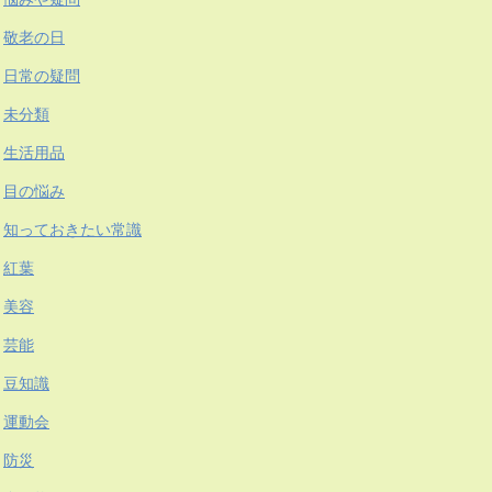
敬老の日
日常の疑問
未分類
生活用品
目の悩み
知っておきたい常識
紅葉
美容
芸能
豆知識
運動会
防災