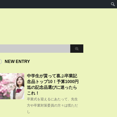
NEW ENTRY
中学生が貰って喜ぶ卒業記
念品トップ10！予算1000円
迄の記念品選びに迷ったら
これ！
卒業式を迎えるにあたって、先生
方や卒業対策委員の方々は慌ただ
し