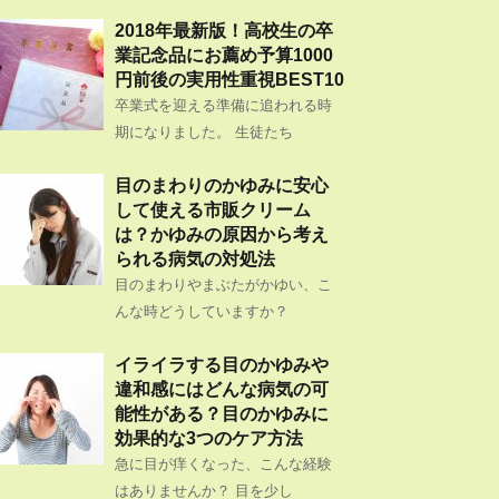
2018年最新版！高校生の卒
業記念品にお薦め予算1000
円前後の実用性重視BEST10
卒業式を迎える準備に追われる時
期になりました。 生徒たち
目のまわりのかゆみに安心
して使える市販クリーム
は？かゆみの原因から考え
られる病気の対処法
目のまわりやまぶたがかゆい、こ
んな時どうしていますか？
イライラする目のかゆみや
違和感にはどんな病気の可
能性がある？目のかゆみに
効果的な3つのケア方法
急に目が痒くなった、こんな経験
はありませんか？ 目を少し