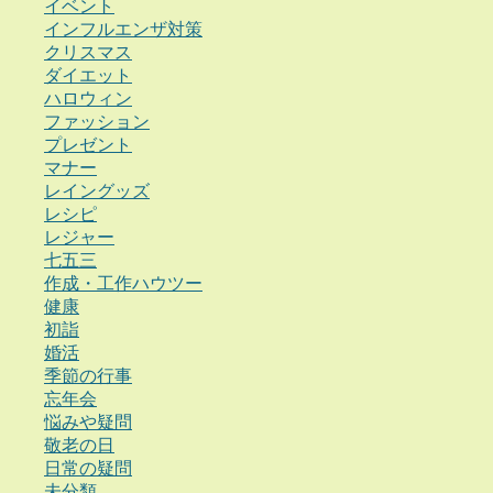
イベント
インフルエンザ対策
クリスマス
ダイエット
ハロウィン
ファッション
プレゼント
マナー
レイングッズ
レシピ
レジャー
七五三
作成・工作ハウツー
健康
初詣
婚活
季節の行事
忘年会
悩みや疑問
敬老の日
日常の疑問
未分類