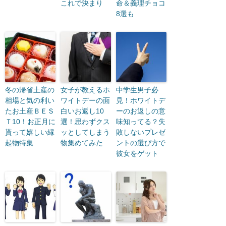
これで決まり
命＆義理チョコ
8選も
冬の帰省土産の
女子が教えるホ
中学生男子必
相場と気の利い
ワイトデーの面
見！ホワイトデ
たお土産ＢＥＳ
白いお返し10
ーのお返しの意
Ｔ10！お正月に
選！思わずクス
味知ってる？失
貰って嬉しい縁
ッとしてしまう
敗しないプレゼ
起物特集
物集めてみた
ントの選び方で
彼女をゲット