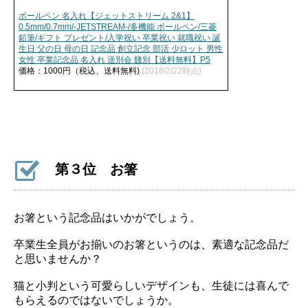
ボールペン 名入れ【ジェットストリーム 2&1】
0.5mm/0.7mm/-JETSTREAM-/多機能 ボールペン/三菱
鉛筆/ギフト プレゼント/入学祝い 卒業祝い 就職祝い 誕
生日 父の日 母の日 記念品 創立記念 部活 少ロット 男性
女性 卒業記念品 名入れ 送別会 餞別【送料無料】P5
価格：1000円（税込、送料無料)
(2018/2/22時点)
第３位 お箸
お箸という記念品はいかがでしょう。
卒業生全員がお揃いのお箸というのは、素適な記念品だ
と思いませんか？
猫と小判という可愛らしいデザインも、生徒には喜んで
もらえるのではないでしょうか。