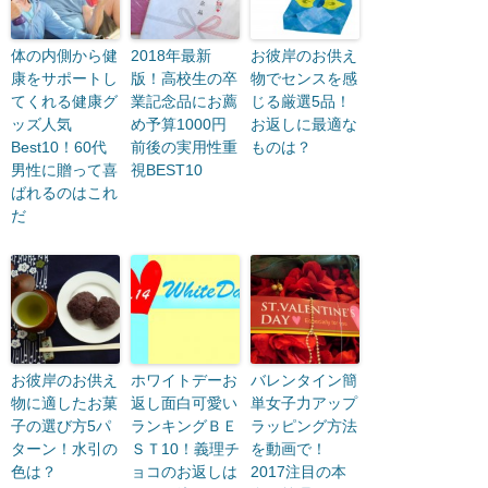
体の内側から健
2018年最新
お彼岸のお供え
康をサポートし
版！高校生の卒
物でセンスを感
てくれる健康グ
業記念品にお薦
じる厳選5品！
ッズ人気
め予算1000円
お返しに最適な
Best10！60代
前後の実用性重
ものは？
男性に贈って喜
視BEST10
ばれるのはこれ
だ
お彼岸のお供え
ホワイトデーお
バレンタイン簡
物に適したお菓
返し面白可愛い
単女子力アップ
子の選び方5パ
ランキングＢＥ
ラッピング方法
ターン！水引の
ＳＴ10！義理チ
を動画で！
色は？
ョコのお返しは
2017注目の本