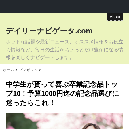
About
デイリーナビゲータ.com
ホットな話題や最新ニュース、オススメ情報＆お役立
ち情報など、毎日の生活がちょっとだけ豊かになる情
報を楽しくナビゲートします。
ホーム
>
プレゼント
>
中学生が貰って喜ぶ卒業記念品トッ
プ10！予算1000円迄の記念品選びに
迷ったらこれ！