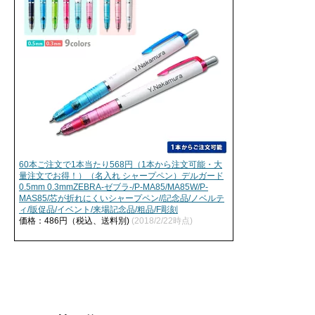
60本ご注文で1本当たり568円（1本から注文可能・大
量注文でお得！）（名入れ シャープペン）デルガード
0.5mm 0.3mmZEBRA-ゼブラ-/P-MA85/MA85W/P-
MAS85/芯が折れにくいシャープペン//記念品/ノベルテ
ィ/販促品/イベント/来場記念品/粗品/F彫刻
価格：486円（税込、送料別)
(2018/2/22時点)