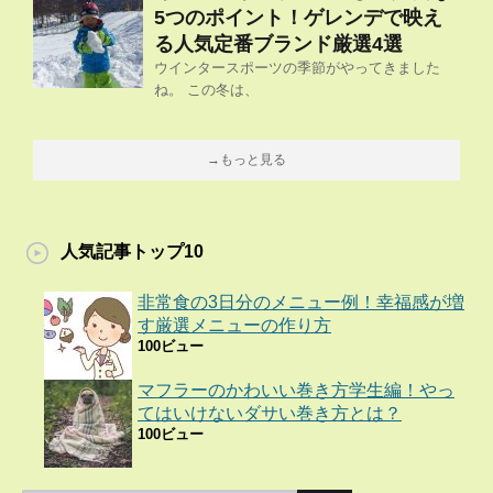
5つのポイント！ゲレンデで映え
る人気定番ブランド厳選4選
ウインタースポーツの季節がやってきました
ね。 この冬は、
→もっと見る
人気記事トップ10
非常食の3日分のメニュー例！幸福感が増
す厳選メニューの作り方
100ビュー
マフラーのかわいい巻き方学生編！やっ
てはいけないダサい巻き方とは？
100ビュー