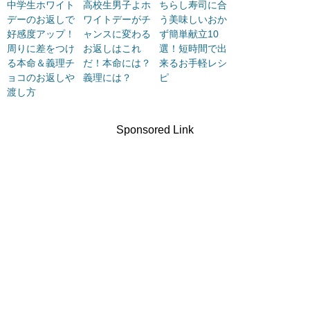
中学生ホワイト
高校生男子よホ
ちらし寿司に合
デーのお返しで
ワイトデーがチ
う美味しいおか
好感度アップ！
ャンスに変わる
ず簡単献立10
周りに差をつけ
お返しはこれ
選！短時間で出
る本命＆義理チ
だ！本命には？
来るお手軽レシ
ョコのお返しや
義理には？
ピ
渡し方
Sponsored Link