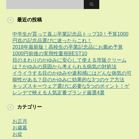
最近の投稿
中学生が貰って喜ぶ卒業記念品トップ10！予算1000
円迄の記念品選びに迷ったらこれ！
2018年最新版！高校生の卒業記念品にお薦め予算
1000円前後の実用性重視BEST10
目のまわりのかゆみに安心して使える市販クリーム
は？かゆみの原因から考えられる病気の対処法
イライラする目のかゆみや違和感にはどんな病気の可
能性がある？目のかゆみに効果的な3つのケア方法
キッズスキーウェア選びに必要な5つのポイント！ゲ
レンデで映える人気定番ブランド厳選4選
カテゴリー
お正月
お歳暮
お盆