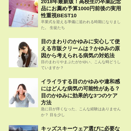
2018年最新版！高校生の卒業記念
品にお薦め予算1000円前後の実用
性重視BEST10
卒業式を迎える準備に追われる時期になりまし
た。 生徒たち
目のまわりのかゆみに安心して使
える市販クリームは？かゆみの原
因から考えられる病気の対処法
目のまわりやまぶたがかゆい、こんな時どうし
ていますか？
イライラする目のかゆみや違和感
にはどんな病気の可能性がある？
目のかゆみに効果的な3つのケア
方法
急に目が痒くなった、こんな経験はありません
か？ 目を少し
キッズスキーウェア選びに必要な