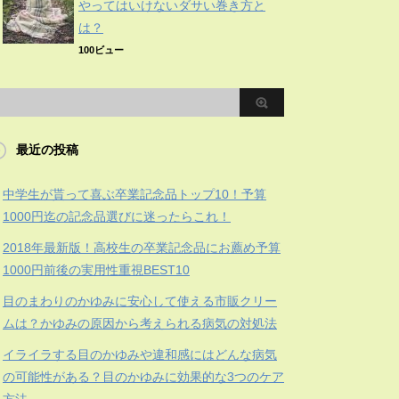
やってはいけないダサい巻き方と
は？
100ビュー
最近の投稿
中学生が貰って喜ぶ卒業記念品トップ10！予算
1000円迄の記念品選びに迷ったらこれ！
2018年最新版！高校生の卒業記念品にお薦め予算
1000円前後の実用性重視BEST10
目のまわりのかゆみに安心して使える市販クリー
ムは？かゆみの原因から考えられる病気の対処法
イライラする目のかゆみや違和感にはどんな病気
の可能性がある？目のかゆみに効果的な3つのケア