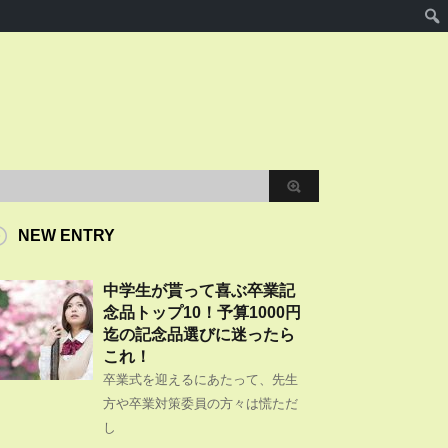
NEW ENTRY
中学生が貰って喜ぶ卒業記
念品トップ10！予算1000円
迄の記念品選びに迷ったら
これ！
卒業式を迎えるにあたって、先生
方や卒業対策委員の方々は慌ただ
し