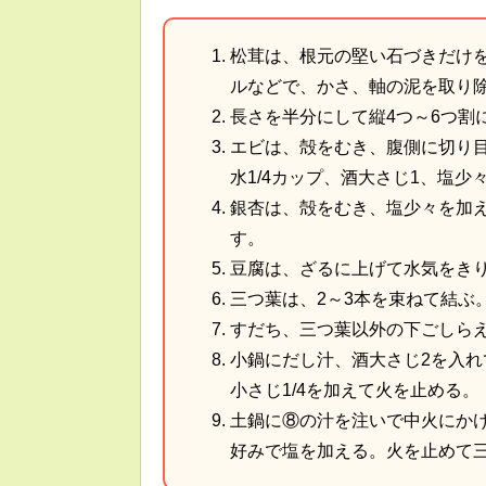
松茸は、根元の堅い石づきだけ
ルなどで、かさ、軸の泥を取り
長さを半分にして縦4つ～6つ割
エビは、殻をむき、腹側に切り
水1/4カップ、酒大さじ1、塩
銀杏は、殻をむき、塩少々を加
す。
豆腐は、ざるに上げて水気をき
三つ葉は、2～3本を束ねて結ぶ
すだち、三つ葉以外の下ごしら
小鍋にだし汁、酒大さじ2を入れ
小さじ1/4を加えて火を止める。
土鍋に⑧の汁を注いで中火にか
好みで塩を加える。火を止めて