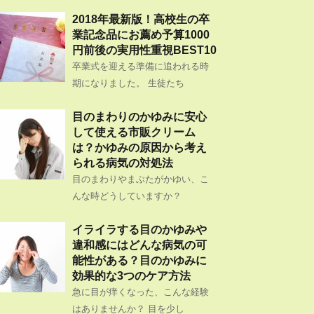
2018年最新版！高校生の卒
業記念品にお薦め予算1000
円前後の実用性重視BEST10
卒業式を迎える準備に追われる時
期になりました。 生徒たち
目のまわりのかゆみに安心
して使える市販クリーム
は？かゆみの原因から考え
られる病気の対処法
目のまわりやまぶたがかゆい、こ
んな時どうしていますか？
イライラする目のかゆみや
違和感にはどんな病気の可
能性がある？目のかゆみに
効果的な3つのケア方法
急に目が痒くなった、こんな経験
はありませんか？ 目を少し