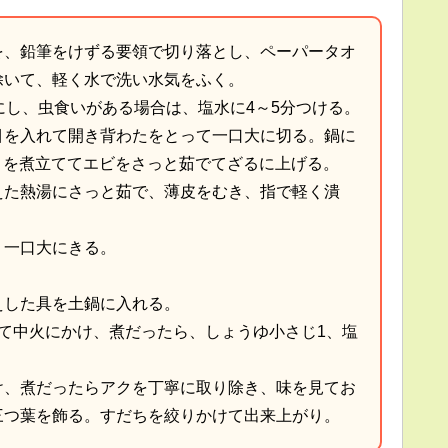
を、鉛筆をけずる要領で切り落とし、ペーパータオ
除いて、軽く水で洗い水気をふく。
にし、虫食いがある場合は、塩水に4～5分つける。
目を入れて開き背わたをとって一口大に切る。鍋に
少々を煮立ててエビをさっと茹でてざるに上げる。
えた熱湯にさっと茹で、薄皮をむき、指で軽く潰
り一口大にきる。
。
えした具を土鍋に入れる。
て中火にかけ、煮だったら、しょうゆ小さじ1、塩
け、煮だったらアクを丁寧に取り除き、味を見てお
三つ葉を飾る。すだちを絞りかけて出来上がり。