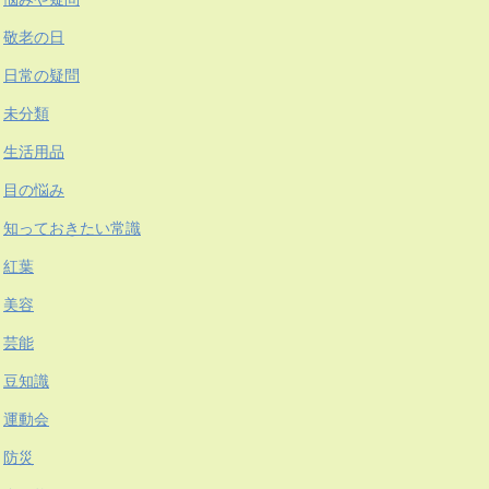
敬老の日
日常の疑問
未分類
生活用品
目の悩み
知っておきたい常識
紅葉
美容
芸能
豆知識
運動会
防災