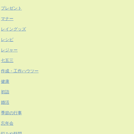
プレゼント
マナー
レイングッズ
レシピ
レジャー
七五三
作成・工作ハウツー
健康
初詣
婚活
季節の行事
忘年会
悩みや疑問