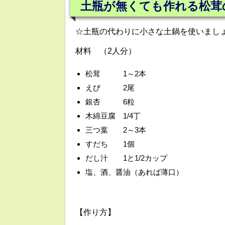
土瓶が無くても作れる松茸
☆土瓶の代わりに小さな土鍋を使いまし
材料 （2人分）
松茸 1～2本
えび 2尾
銀杏 6粒
木綿豆腐 1/4丁
三つ葉 2～3本
すだち 1個
だし汁 1と1/2カップ
塩、酒、醤油（あれば薄口）
【作り方】