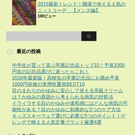
2015最新トレンド！職場で使える人気の
ニットコーデ 【メンズ編】
100ビュー
最近の投稿
中学生が貰って喜ぶ卒業記念品トップ10！予算1000
円迄の記念品選びに迷ったらこれ！
2018年最新版！高校生の卒業記念品にお薦め予算
1000円前後の実用性重視BEST10
目のまわりのかゆみに安心して使える市販クリーム
は？かゆみの原因から考えられる病気の対処法
イライラする目のかゆみや違和感にはどんな病気の可
能性がある？目のかゆみに効果的な3つのケア方法
キッズスキーウェア選びに必要な5つのポイント！ゲ
レンデで映える人気定番ブランド厳選4選