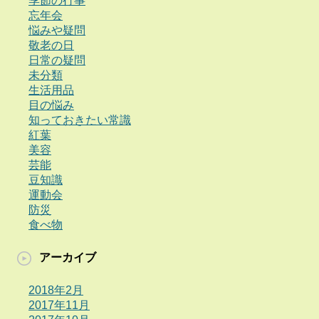
季節の行事
忘年会
悩みや疑問
敬老の日
日常の疑問
未分類
生活用品
目の悩み
知っておきたい常識
紅葉
美容
芸能
豆知識
運動会
防災
食べ物
アーカイブ
2018年2月
2017年11月