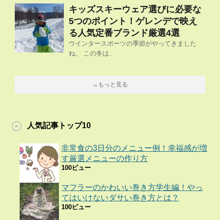
キッズスキーウェア選びに必要な
5つのポイント！ゲレンデで映え
る人気定番ブランド厳選4選
ウインタースポーツの季節がやってきました
ね。 この冬は、
→もっと見る
人気記事トップ10
非常食の3日分のメニュー例！幸福感が増
す厳選メニューの作り方
100ビュー
マフラーのかわいい巻き方学生編！やっ
てはいけないダサい巻き方とは？
100ビュー