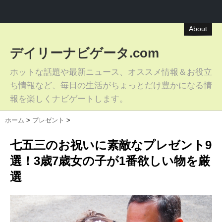
About
デイリーナビゲータ.com
ホットな話題や最新ニュース、オススメ情報＆お役立
ち情報など、毎日の生活がちょっとだけ豊かになる情
報を楽しくナビゲートします。
ホーム
>
プレゼント
>
七五三のお祝いに素敵なプレゼント9
選！3歳7歳女の子が1番欲しい物を厳
選