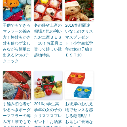
子供でもできる
冬の帰省土産の
2016笑顔間違
マフラーの編み
相場と気の利い
いなしのクリス
方！棒針もかぎ
たお土産ＢＥＳ
マスプレゼン
針も使わず楽し
Ｔ10！お正月に
ト！小学生低学
みながら簡単に
貰って嬉しい縁
年の女の子編Ｂ
出来る6つのテ
起物特集
ＥＳＴ10
クニック
手編み初心者が
2016小学生高
お彼岸のお供え
やるべきボーダ
学年の女の子の
物でセンスを感
ーマフラーの編
クリスマスプレ
じる厳選5品！
み方！誰でもで
ゼント！お洒落
お返しに最適な