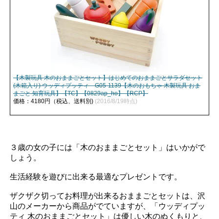
【木製玩具 木のおままごとセット】はじめてのおままごとサラダセット
(木箱入り) ウッディプッティ G05-1139【木のおもちゃ 木製玩具 おま
まごと 知育玩具】【TC】【0829ap_ho】【RCP】
価格：4180円（税込、送料別)
(2016/8/19時点)
３歳の女の子には「木のおままごとセット」はいかがで
しょう。
生活経験を遊びに出来る最適なプレゼントです。
ザクザク切ってお料理が出来るおままごとセットは、沢
山のメーカーから商品がでていますが、「ウッディプッ
ティ 木のおままごとセット」は優しい木のぬくもりと、