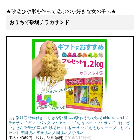
★砂遊びや形を作って遊ぶのが好きな女の子へ★
おうちで砂場チラカサンド
あす楽対応 特典付き ふしぎな砂 魔法の砂 おうちで砂場 chirakasand チ
ラカサンド ギフトパック フルセット 1.2kg キネティックサンドではござ
いません 砂遊び 室内用 砂場セット 粘土 キッズ おもちゃ テーブルもプレ
ゼント 卒園祝い 卒業祝い 入園祝い 入学祝い
価格：4360円（税込、送料無料)
(2016/8/19時点)