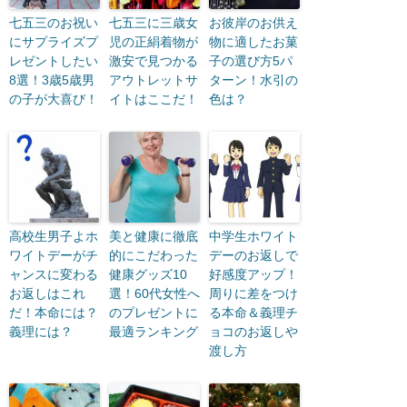
七五三のお祝い
七五三に三歳女
お彼岸のお供え
にサプライズプ
児の正絹着物が
物に適したお菓
レゼントしたい
激安で見つかる
子の選び方5パ
8選！3歳5歳男
アウトレットサ
ターン！水引の
の子が大喜び！
イトはここだ！
色は？
高校生男子よホ
美と健康に徹底
中学生ホワイト
ワイトデーがチ
的にこだわった
デーのお返しで
ャンスに変わる
健康グッズ10
好感度アップ！
お返しはこれ
選！60代女性へ
周りに差をつけ
だ！本命には？
のプレゼントに
る本命＆義理チ
義理には？
最適ランキング
ョコのお返しや
渡し方