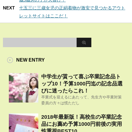
NEXT
七五三に三歳女児の正絹着物が激安で見つかるアウト
レットサイトはここだ！
NEW ENTRY
中学生が貰って喜ぶ卒業記念品ト
ップ10！予算1000円迄の記念品選
びに迷ったらこれ！
卒業式を迎えるにあたって、先生方や卒業対策
委員の方々は慌ただし
2018年最新版！高校生の卒業記念
品にお薦め予算1000円前後の実用
性重視BEST10